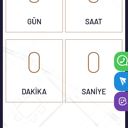
GÜN
SAAT
0
0
DAKIKA
SANIYE