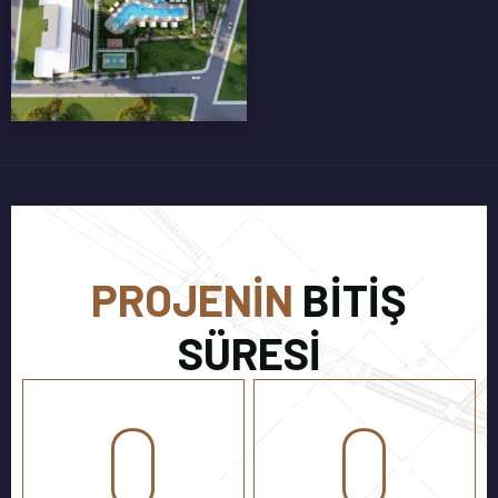
CAM BALKON
KORKULUKLARI
PROJENIN
BITIŞ
SÜRESI
0
0