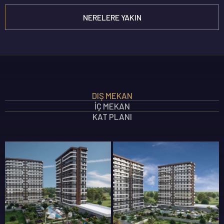
NERELERE YAKIN
İÇ MEKAN ÖZELLIKLERI
DIŞ MEKAN
DIŞ MEKAN ÖZELLIKLERI
İÇ MEKAN
SOSYAL ALAN ÖZELLIKLERI
KAT PLANI
GÜVENLIK ÖZELLIKLERI
360 GALERI
ELEGANT TÖMÜK
Yeni Projeler