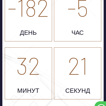
-182
-5
ДЕНЬ
ЧАС
32
21
МИНУТ
СЕКУНД